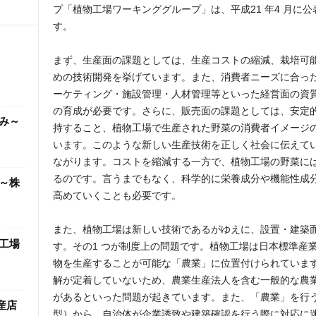
プ「植物工場ワーキンググループ」は、平成21 年4 月に
す。
まず、生産面の課題としては、生産コストの縮減、栽培可
めの技術開発を挙げています。また、消費者ニーズに合っ
ーケティング・施設管理・人材管理等といった経営面の資
の育成が必要です。さらに、販売面の課題としては、安定
み～
持すること、植物工場で生産された野菜の消費者イメージ
います。このような新しい生産技術を正しく社会に伝えて
ながります。コストを縮減する一方で、植物工場の野菜に
るのです。言うまでもなく、科学的に栄養成分や機能性成
～株
高めていくことも必要です。
また、植物工場は新しい技術であるがゆえに、設置・建築
工場
す。その1 つが制度上の問題です。植物工場は日本標準産
物を生産することが可能な「農業」に位置付けられていま
解が定着していないため、農業生産法人を含む一般的な農
があるといった問題が起きています。また、「農業」を行
産店
型）から、自治体が企業誘致や建築確認を行う際に対応に