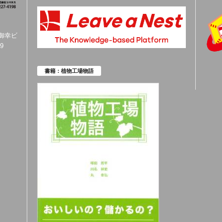
橋御幸ビ
9
書籍：植物工場物語