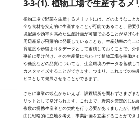
3-3-(1).
植物工場で生産するメ
植物工場で野菜を生産するメリットには、どのようなこと
全な食材を安定的に生産することが可能であること、需要
境配慮や効率を高めた生産計画が可能であることが挙げら
周辺産業が飛躍的に発展していることも、生産効率の向上
育速度や歩留まりをデータとして蓄積しておくことで、外
事前に受け付け、その生産量に合わせて植物工場を稼働さ
や糖度などの品質についても、生産環境のデータを蓄積し
カスタマイズすることができます。つまり、これまでの生
ビスとして発展させることができます。
さらに事業の観点からいえば、設置場所を問わずさまざま
リットとして挙げられます。これまで、野菜を安定的に供
複数の提携生産者との契約を行う必要がありましたが、植
由に戦略的に立地を考え、事業計画を立案することができ