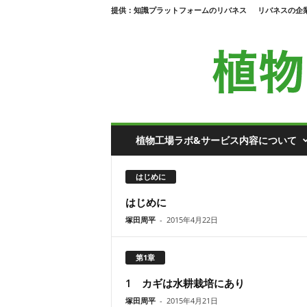
提供：知識プラットフォームのリバネス
リバネスの企
植
植物工場ラボ&サービス内容について
物
工
場
はじめに
ラ
はじめに
ボ
塚田周平
-
2015年4月22日
第1章
1 カギは水耕栽培にあり
塚田周平
-
2015年4月21日