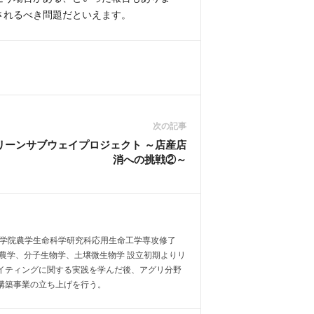
されるべき問題だといえます。
次の記事
リーンサブウェイプロジェクト ～店産店
消への挑戦②～
 東京大学大学院農学生命科学研究科応用生命工学専攻修了
農学、分子生物学、土壌微生物学 設立初期よりリ
イティングに関する実践を学んだ後、アグリ分野
構築事業の立ち上げを行う。