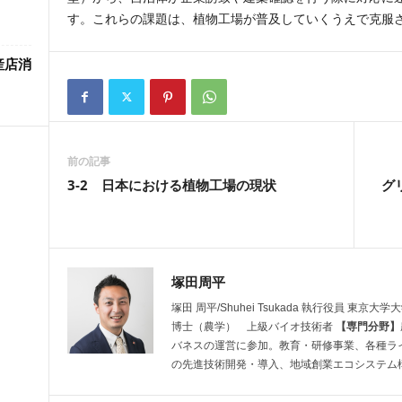
す。これらの課題は、植物工場が普及していくうえで克服
産店消
前の記事
3-2 日本における植物工場の現状
グ
塚田周平
塚田 周平/Shuhei Tsukada 執行役員
博士（農学） 上級バイオ技術者
【専門分野】
バネスの運営に参加。教育・研修事業、各種ラ
の先進技術開発・導入、地域創業エコシステム