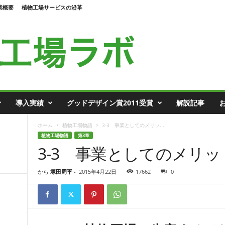
業概要
植物工場サービスの沿革
導入実績
グッドデザイン賞2011受賞
解説記事
ホーム
植物工場物語
3-3 事業としてのメリッ...
植物工場物語
第3章
3-3 事業としてのメリ
から
塚田周平
-
2015年4月22日
17662
0