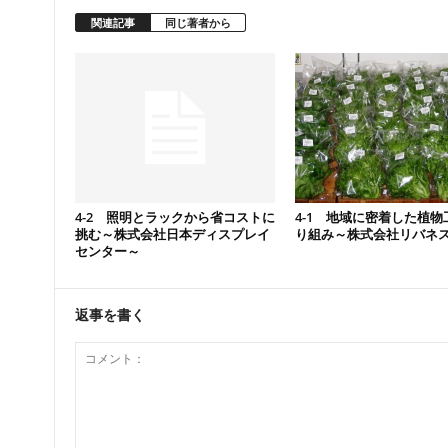
関連記事
同じ著者から
4-2 照明とラックから省コストに
4-1 地域に密着した植物
挑む～株式会社日本ディスプレイ
り組み～株式会社リバネ
センター～
返事を書く