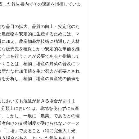
公表した報告書内でその課題を指摘していま
能な品目の拡大、品質の向上・安定化のた
た農産物を安定的に生産するためには、マ
質に加え、農産物栽培技術に精通した人材
的な販売先を確保しかつ安定的な単価を維
の向上を行うことが必要であると指摘して
いくことは、植物工場産の野菜の普及につ
は新たな付加価値を生む努力が必要とされ
分を分析し、植物工場産の農産物の価値を
面においても混乱が起きる場合がありま
業分類上においては、農地を使わずに農産
す。しかし、一般に「農業」であるとの理
業者向けの支援制度が受けられないケース
う「工場」であること（特に完全人工光
迷う場合がある、といった報告もありま