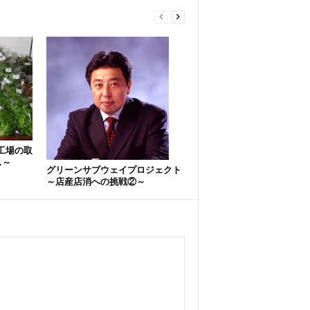
工場の取
ス～
グリーンサブウェイプロジェクト
～店産店消への挑戦②～