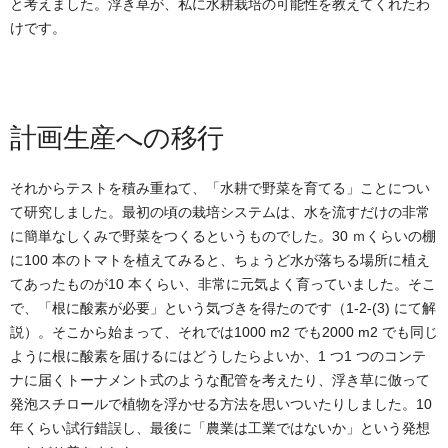
と考えました。浮き草が、私に水耕栽培の可能性を教えてくれたわ
けです。
計画生産への移行
それからテストを積み重ねて、「水耕で野菜を育てる」ことについ
て研究しました。最初の頃の栽培システムは、水を流すだけの非常
に簡単なしくみで野菜をつくるというものでした。30 ｍくらいの棚
に100 本のトマトを植えてみると、ちょうど水が落ちる場所に植え
てあったものが10 本くらい、非常に元気よく育っていました。そこ
で、「根に酸素が必要」という気づきを得たのです（1-2-(3) にて解
説）。そこから始まって、それでは1000 m2 でも2000 m2 でも同じ
ように根に酸素を届けるにはどうしたらよいか、1 つ1 つのコンテ
ナに届くトーナメント式のような配管を考えたり、浮き草に倣って
発泡スチロールで植物を浮かせる方法を思いついたりしました。10
年くらい試行錯誤し、最後に「農業は工業ではないか」という発想