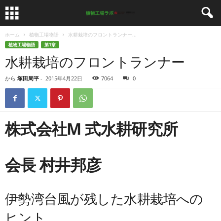
ホーム
植物工場物語
水耕栽培のフロントランナー...
植物工場物語
第1章
水耕栽培のフロントランナー
から
塚田周平
-
2015年4月22日
7064
0
株式会社M
式水耕研究所
会長
村井邦彦
伊勢湾台風が残した水耕栽培への
ヒント