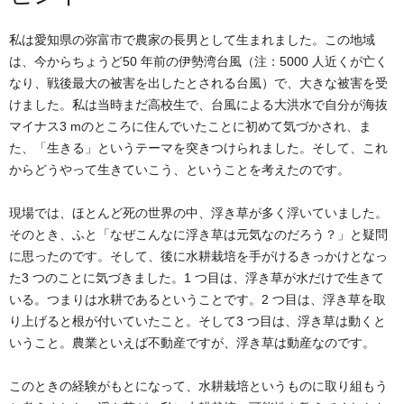
私は愛知県の弥富市で農家の長男として生まれました。この地域
は、今からちょうど50 年前の伊勢湾台風（注：5000 人近くが亡く
なり、戦後最大の被害を出したとされる台風）で、大きな被害を受
けました。私は当時まだ高校生で、台風による大洪水で自分が海抜
マイナス3 mのところに住んでいたことに初めて気づかされ、ま
た、「生きる」というテーマを突きつけられました。そして、これ
からどうやって生きていこう、ということを考えたのです。
現場では、ほとんど死の世界の中、浮き草が多く浮いていました。
そのとき、ふと「なぜこんなに浮き草は元気なのだろう？」と疑問
に思ったのです。そして、後に水耕栽培を手がけるきっかけとなっ
た3 つのことに気づきました。1 つ目は、浮き草が水だけで生きて
いる。つまりは水耕であるということです。2 つ目は、浮き草を取
り上げると根が付いていたこと。そして3 つ目は、浮き草は動くと
いうこと。農業といえば不動産ですが、浮き草は動産なのです。
このときの経験がもとになって、水耕栽培というものに取り組もう