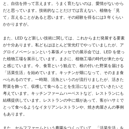
と、自信を持って言えます。うまく育たないのは、愛情がないから
だと思っています。技術的なことだけでは言えない、植物を「見
て」言えることがあると思います。その経験を得るには3 年くらい
かかりますが。
また、LED など新しい技術に関しては、これからまだ発展する要素
が十分あります。私どもはほとんど蛍光灯でやっていましたが、ア
グロイノベーションという幕張メッセでの展示会では、LED を使っ
た植物工場を展示しています。まさに、植物工場の時代が来たかな
と感じています。今、食育という観点で、根の付いた野菜を届ける
「活菜生活」を始めています。キッチンが畑になって、そのまま食
べられるのです。一時期、活魚というのが流行りましたが、活きた
野菜を飾って、収穫して食べることを生活になじませていきたいと
考えています。キッチンファームハーベストなど、レストランにも
結構提供しています。レストランの中に畑があって、客がハサミで
とって食べるようなイタリアンレストランや、焼き肉屋さんの事例
もあります。
また、セルフファームという農園をつくっていて、「活菜生活」を