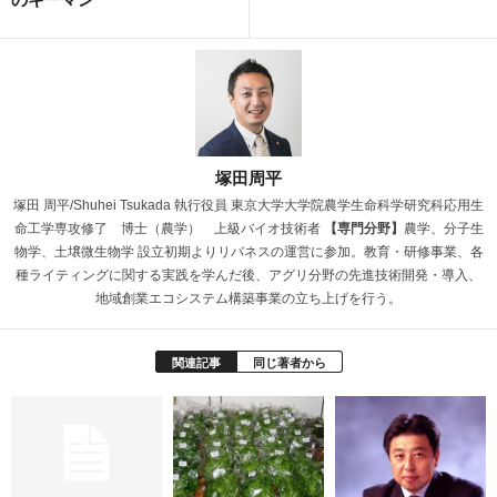
塚田周平
塚田 周平/Shuhei Tsukada 執行役員 東京大学大学院農学生命科学研究科応用生
命工学専攻修了 博士（農学） 上級バイオ技術者
【専門分野】
農学、分子生
物学、土壌微生物学 設立初期よりリバネスの運営に参加。教育・研修事業、各
種ライティングに関する実践を学んだ後、アグリ分野の先進技術開発・導入、
地域創業エコシステム構築事業の立ち上げを行う。
関連記事
同じ著者から