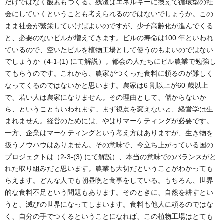
だけではなく酸素もつくる。残渣はエネルギーに換えて循環型の社
会にしていくということも考えられるのではないでしょうか。この
まま社会が繁栄していけばよいのですが、少子高齢化が進んでくる
と、必要のないビルが増えてきます。ビルの寿命は100 年といわれ
ているので、空いたビルを植物工場として使うのもよいのではない
でしょうか（4-1-(1) にて解説）。都会の人たちにビル農業で勉強し
てもらうのです。これから、農家がつくった食料に頼るのが難しく
なってくるのではないかと思います。農家は6 割以上が60 歳以上
で、若い人は農家になりません。その理由として、儲からないか
ら、ということもいわれます。まず視点を変えないと、経営学は生
まれません。経営のためには、やはりマーケティングが必要です。
一方、企業はマーケティングという考え方はありますが、生き物を
扱うノウハウはありません。その意味で、今立ち上がっている国の
プロジェクトは（2-3-(3) にて解説）、本当の意味でのバランスがと
れた取り組みだと思います。農業も大切だということがわかっても
らえます。どんな人でも朝昼晩と食事をしている。もちろん、世界
的な食料不足という問題もあります。そのときに、自然を耕すとい
うと、滅びの世界になってしまいます。食料も他人に頼るのではな
く、自分の手でつくるということになれば、この植物工場はとても