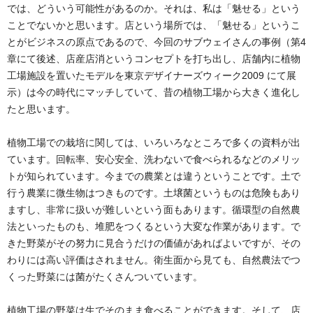
では、どういう可能性があるのか。それは、私は「魅せる」という
ことでないかと思います。店という場所では、「魅せる」というこ
とがビジネスの原点であるので、今回のサブウェイさんの事例（第4
章にて後述、店産店消というコンセプトを打ち出し、店舗内に植物
工場施設を置いたモデルを東京デザイナーズウィーク2009 にて展
示）は今の時代にマッチしていて、昔の植物工場から大きく進化し
たと思います。
植物工場での栽培に関しては、いろいろなところで多くの資料が出
ています。回転率、安心安全、洗わないで食べられるなどのメリッ
トが知られています。今までの農業とは違うということです。土で
行う農業に微生物はつきものです。土壌菌というものは危険もあり
ますし、非常に扱いが難しいという面もあります。循環型の自然農
法といったものも、堆肥をつくるという大変な作業があります。で
きた野菜がその努力に見合うだけの価値があればよいですが、その
わりには高い評価はされません。衛生面から見ても、自然農法でつ
くった野菜には菌がたくさんついています。
植物工場の野菜は生でそのまま食べることができます。そして、店