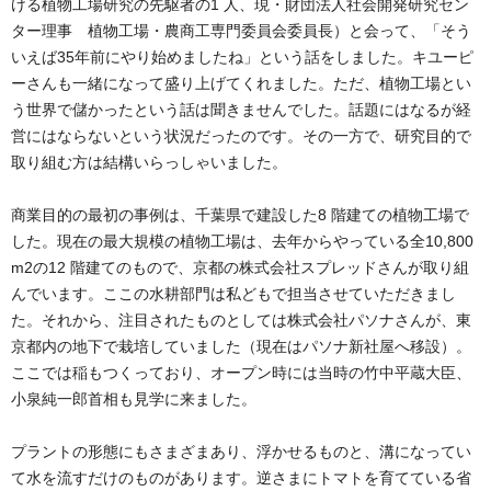
ける植物工場研究の先駆者の1 人、現・財団法人社会開発研究セン
ター理事 植物工場・農商工専門委員会委員長）と会って、「そう
いえば35年前にやり始めましたね」という話をしました。キユーピ
ーさんも一緒になって盛り上げてくれました。ただ、植物工場とい
う世界で儲かったという話は聞きませんでした。話題にはなるが経
営にはならないという状況だったのです。その一方で、研究目的で
取り組む方は結構いらっしゃいました。
商業目的の最初の事例は、千葉県で建設した8 階建ての植物工場で
した。現在の最大規模の植物工場は、去年からやっている全10,800
m2の12 階建てのもので、京都の株式会社スプレッドさんが取り組
んでいます。ここの水耕部門は私どもで担当させていただきまし
た。それから、注目されたものとしては株式会社パソナさんが、東
京都内の地下で栽培していました（現在はパソナ新社屋へ移設）。
ここでは稲もつくっており、オープン時には当時の竹中平蔵大臣、
小泉純一郎首相も見学に来ました。
プラントの形態にもさまざまあり、浮かせるものと、溝になってい
て水を流すだけのものがあります。逆さまにトマトを育てている省