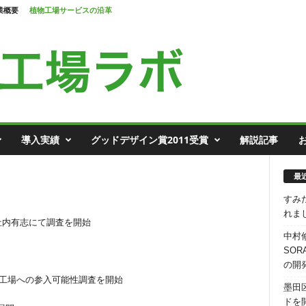
業概要
植物工場サービスの沿革
導入実績
グッドデザイン賞2011受賞
解説記事
最
すみ
れま
社内有志にて調査を開始
中村
SO
。
の開
工場への参入可能性調査を開始
墨田
ドを