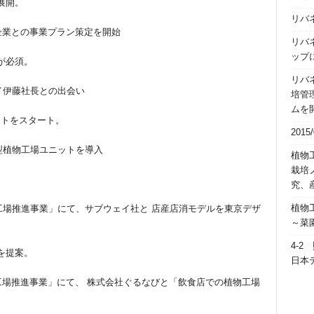
展開。
リバ
企業との事業プラン策定を開始
リバ
ップ
が必須。
リバ
イ伊藤社長との出会い
培管
ムを
クトをスタート。
201
型植物工場ユニットを導入
植物
栽培
究、
植物工
工場推進事業」にて、サブウェイ社と 店産店消モデルを東京デザ
～菜
4-
を提案。
日本
工場推進事業」にて、 株式会社ぐるなびと「飲食店での植物工場