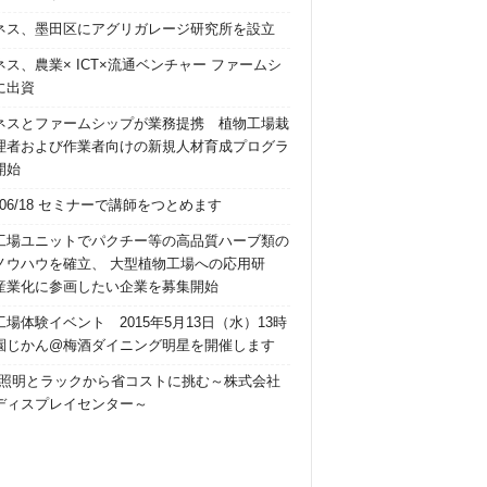
ネス、墨田区にアグリガレージ研究所を設立
ネス、農業× ICT×流通ベンチャー ファームシ
に出資
ネスとファームシップが業務提携 植物工場栽
理者および作業者向けの新規人材育成プログラ
開始
5/06/18 セミナーで講師をつとめます
工場ユニットでパクチー等の高品質ハーブ類の
ノウハウを確立、 大型植物工場への応用研
産業化に参画したい企業を募集開始
場体験イベント 2015年5月13日（水）13時
園じかん@梅酒ダイニング明星を開催します
2 照明とラックから省コストに挑む～株式会社
ディスプレイセンター～