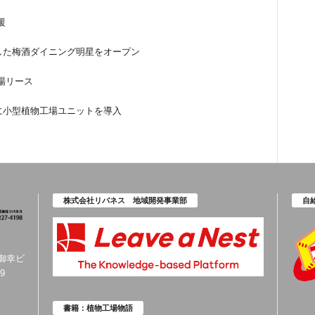
援
た梅酒ダイニング明星をオープン
場リース
小型植物工場ユニットを導入
株式会社リバネス 地域開発事業部
自
橋御幸ビ
9
書籍：植物工場物語