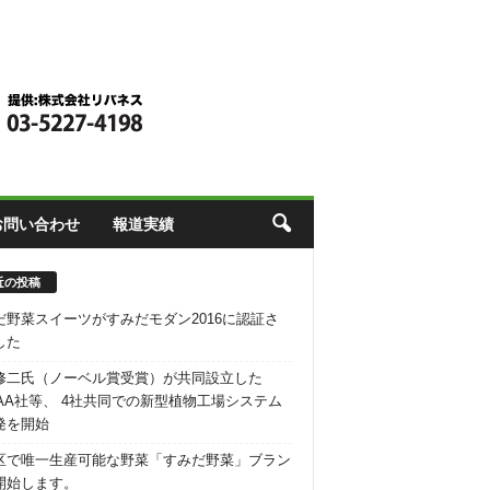
お問い合わせ
報道実績
近の投稿
だ野菜スイーツがすみだモダン2016に認証さ
した
修二氏（ノーベル賞受賞）が共同設立した
RAA社等、 4社共同での新型植物工場システム
発を開始
区で唯一生産可能な野菜「すみだ野菜」ブラン
開始します。