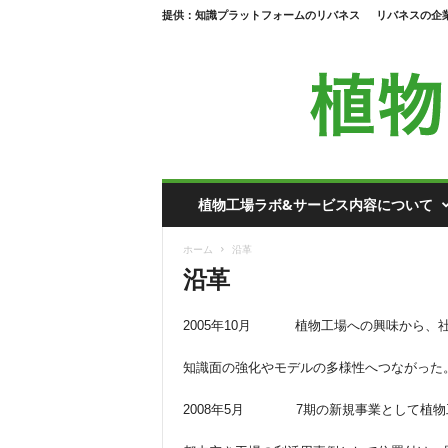
提供：知識プラットフォームのリバネス
リバネスの企
植
植物工場ラボ&サービス内容について
物
工
ホーム
沿革
場
沿革
ラ
ボ
2005年10月 植物工場への興味から、
知識面の強化やモデルの多様性へつながった
2008年5月 7期の新規事業として植物