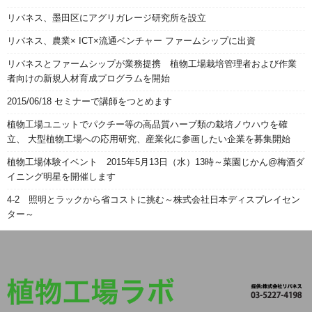
リバネス、墨田区にアグリガレージ研究所を設立
リバネス、農業× ICT×流通ベンチャー ファームシップに出資
リバネスとファームシップが業務提携 植物工場栽培管理者および作業
者向けの新規人材育成プログラムを開始
2015/06/18 セミナーで講師をつとめます
植物工場ユニットでパクチー等の高品質ハーブ類の栽培ノウハウを確
立、 大型植物工場への応用研究、産業化に参画したい企業を募集開始
植物工場体験イベント 2015年5月13日（水）13時～菜園じかん@梅酒ダ
イニング明星を開催します
4-2 照明とラックから省コストに挑む～株式会社日本ディスプレイセン
ター～