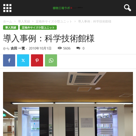
ホーム
導入実績
定格外サイズ小型ユニット
導入事例：科学技術館様
導入実績
定格外サイズ小型ユニット
導入事例：科学技術館様
から
吉田 一寛
-
2010年10月1日
5606
0