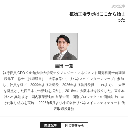
次の記事
植物工場ラボはここから始ま
った
吉田 一寛
執行役員 CPO 立命館大学大学院テクノロジー・マネジメント研究科博士前期課
程修了 修士（技術経営）。大学在学中、リバネスのインターンシップに参加
し、社員を経て、2009年より取締役、2026年より執行役員。これまでに、大阪
を拠点とした西日本での活動を拡大し、2018年に大阪本社を設立した。東京本
社への異動後は、国内事業活動の営業企画、個別プロジェクトの価値向上に向
けた取り組みを実施。 2026年5月より株式会社リバネスインスティテュート 代
表取締役兼務
関連記事
同じ著者から