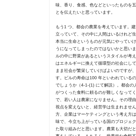
味、香り、食感、色などといったものを
とを伝えたいと思っています。
もう1 つ、都会の農業を考えています。
立っていて、その中に人間はいるけれど
本当に生命というものが元気にやってい
うになってしまったのではないかと思い
ルの中に野菜があるというスタイルが考
はエネルギーに換えて循環型の社会にし
まま社会が繁栄していけばよいのですが
す。ビルの寿命は100 年といわれてい
でしょうか（4-1-(1) にて解説）。
がつくった食料に頼るのが難しくなってくる
で、若い人は農家になりません。その理
視点を変えないと、経営学は生まれませ
方、企業はマーケティングという考え方
味で、今立ち上がっている国のプロジェクト
た取り組みだと思います。農業も大切だ