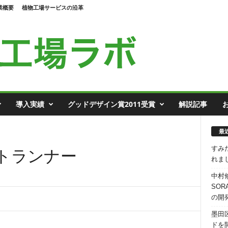
業概要
植物工場サービスの沿革
導入実績
グッドデザイン賞2011受賞
解説記事
最
すみ
トランナー
れま
中村
SO
の開
墨田
ドを