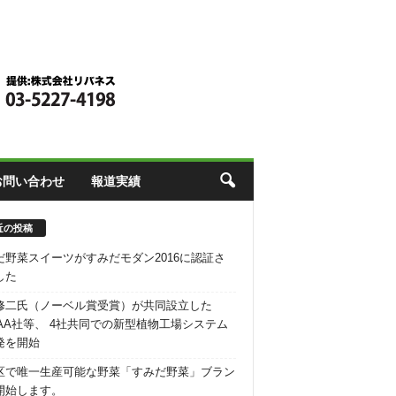
お問い合わせ
報道実績
近の投稿
だ野菜スイーツがすみだモダン2016に認証さ
した
修二氏（ノーベル賞受賞）が共同設立した
RAA社等、 4社共同での新型植物工場システム
発を開始
区で唯一生産可能な野菜「すみだ野菜」ブラン
開始します。