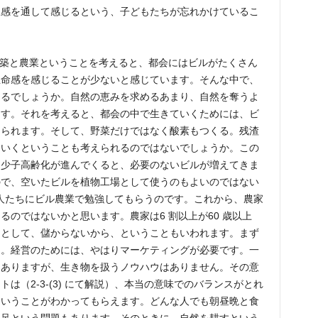
五感を通して感じるという、子どもたちが忘れかけているこ
建築と農業ということを考えると、都会にはビルがたくさん
生命感を感じることが少ないと感じています。そんな中で、
けるでしょうか。自然の恵みを求めるあまり、自然を奪うよ
ます。それを考えると、都会の中で生きていくためには、ビ
えられます。そして、野菜だけではなく酸素もつくる。残渣
ていくということも考えられるのではないでしょうか。この
、少子高齢化が進んでくると、必要のないビルが増えてきま
るので、空いたビルを植物工場として使うのもよいのではない
都会の人たちにビル農業で勉強してもらうのです。これから、農家
のではないかと思います。農家は6 割以上が60 歳以上
由として、儲からないから、ということもいわれます。まず
ん。経営のためには、やはりマーケティングが必要です。一
はありますが、生き物を扱うノウハウはありません。その意
は（2-3-(3) にて解説）、本当の意味でのバランスがとれ
ということがわかってもらえます。どんな人でも朝昼晩と食