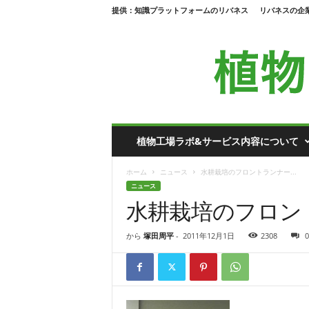
提供：知識プラットフォームのリバネス
リバネスの企
植
植物工場ラボ&サービス内容について
物
工
ホーム
ニュース
水耕栽培のフロントランナー...
場
ニュース
ラ
水耕栽培のフロン
ボ
から
塚田周平
-
2011年12月1日
2308
0