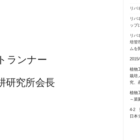
リバ
リバ
ップ
リバ
培管
ムを
トランナー
201
植物
栽培
耕研究所会長
究、
植物工
～菜
4-
日本