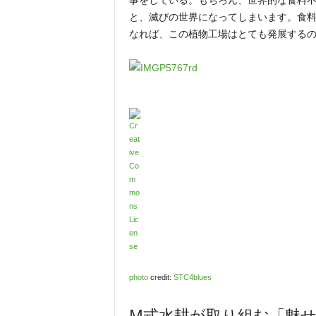
事をしている。もちろん、世界的な食料
と、滅びの世界になってしまいます。食
なれば、この植物工場はとても発展する
photo
credit:
STC4blues
M式水耕が取り組む「魅