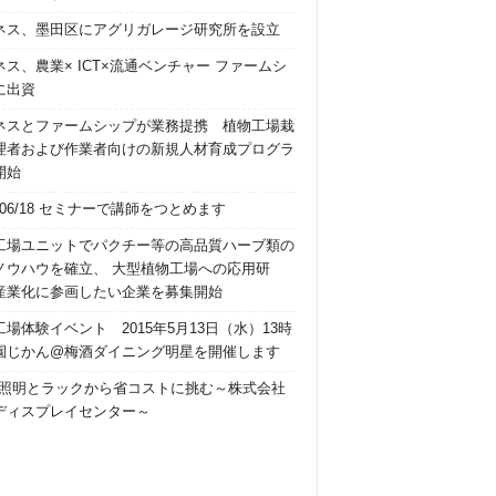
ネス、墨田区にアグリガレージ研究所を設立
ネス、農業× ICT×流通ベンチャー ファームシ
に出資
ネスとファームシップが業務提携 植物工場栽
理者および作業者向けの新規人材育成プログラ
開始
5/06/18 セミナーで講師をつとめます
工場ユニットでパクチー等の高品質ハーブ類の
ノウハウを確立、 大型植物工場への応用研
産業化に参画したい企業を募集開始
場体験イベント 2015年5月13日（水）13時
園じかん@梅酒ダイニング明星を開催します
2 照明とラックから省コストに挑む～株式会社
ディスプレイセンター～