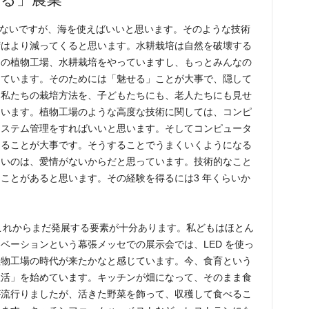
はないですが、海を使えばいいと思います。そのような技術
荷はより減ってくると思います。水耕栽培は自然を破壊する
この植物工場、水耕栽培をやっていますし、もっとみんなの
えています。そのためには「魅せる」ことが大事で、隠して
、私たちの栽培方法を、子どもたちにも、老人たちにも見せ
ています。植物工場のような高度な技術に関しては、コンピ
システム管理をすればいいと思います。そしてコンピュータ
なることが大事です。そうすることでうまくいくようになる
ないのは、愛情がないからだと思っています。技術的なこと
ことがあると思います。その経験を得るには3 年くらいか
、これからまだ発展する要素が十分あります。私どもはほとん
ベーションという幕張メッセでの展示会では、LED を使っ
植物工場の時代が来たかなと感じています。今、食育という
生活」を始めています。キッチンが畑になって、そのまま食
が流行りましたが、活きた野菜を飾って、収穫して食べるこ