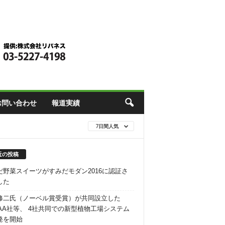
お問い合わせ
報道実績
7日間人気
近の投稿
だ野菜スイーツがすみだモダン2016に認証さ
した
修二氏（ノーベル賞受賞）が共同設立した
RAA社等、 4社共同での新型植物工場システム
発を開始