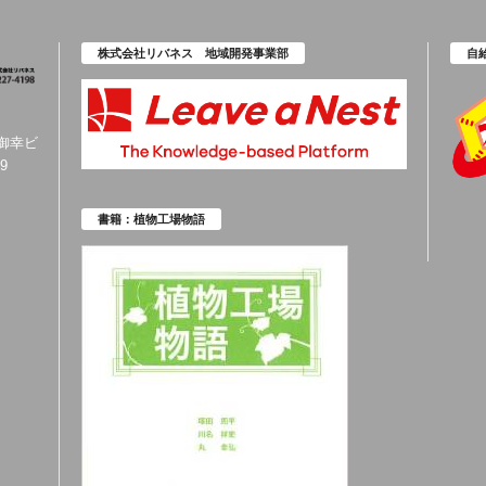
株式会社リバネス 地域開発事業部
自
橋御幸ビ
9
書籍：植物工場物語