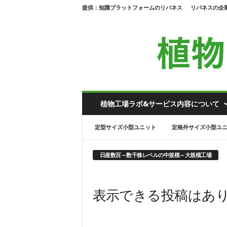
提供：知識プラットフォームのリバネス
リバネスの企
植
植物工場ラボ&サービス内容について
物
工
定型サイズ小型ユニット
定格外サイズ小型ユ
場
ラ
ボ
日産数百～数千株レベルの中規模～大規模工場
表示できる投稿はあ