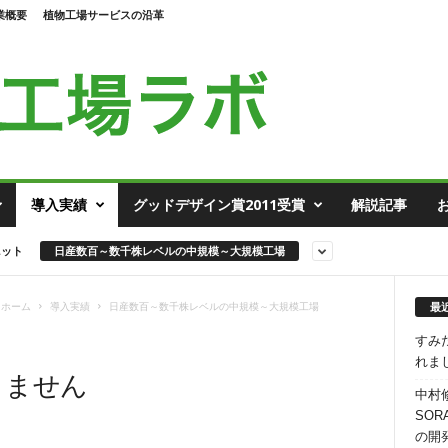
業概要
植物工場サービスの沿革
導入実績
グッドデザイン賞2011受賞
解説記事
ニット
日産数百～数千株レベルの中規模～大規模工場
最
ホーム
導入実績
日産数百～数千株レベルの中規模～大規模工場
すみ
れま
りません
中村
SO
の開