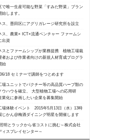
区で唯一生産可能な野菜「すみだ野菜」ブラン
開始します。
ネス、墨田区にアグリガレージ研究所を設立
ネス、農業× ICT×流通ベンチャー ファームシ
に出資
ネスとファームシップが業務提携 植物工場栽
理者および作業者向けの新規人材育成プログラ
開始
5/06/18 セミナーで講師をつとめます
工場ユニットでパクチー等の高品質ハーブ類の
ノウハウを確立、 大型植物工場への応用研
産業化に参画したい企業を募集開始
場体験イベント 2015年5月13日（水）13時
園じかん@梅酒ダイニング明星を開催します
2 照明とラックから省コストに挑む～株式会社
ディスプレイセンター～