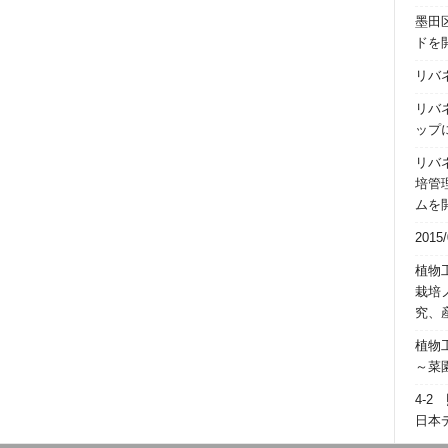
墨田
ドを
リバ
リバ
ップ
リバ
培管
ムを
201
植物
栽培
究、
植物工
～菜
4-
日本