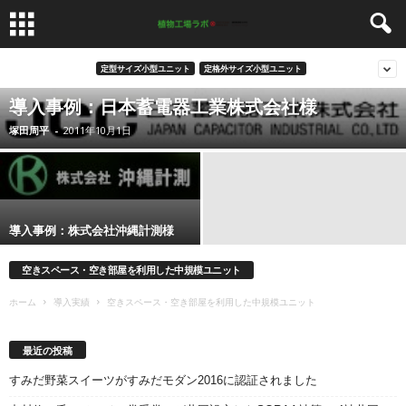
定型サイズ小型ユニット
定格外サイズ小型ユニット
導入事例：日本蓄電器工業株式会社様
塚田周平
-
2011年10月1日
導入事例：株式会社沖縄計測様
空きスペース・空き部屋を利用した中規模ユニット
ホーム
導入実績
空きスペース・空き部屋を利用した中規模ユニット
最近の投稿
すみだ野菜スイーツがすみだモダン2016に認証されました