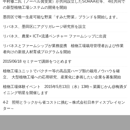
中村修二氏（ノーベル賞受賞）が共同設立したSORAA社等、 4社共同で
の新型植物工場システムの開発を開始
墨田区で唯一生産可能な野菜「すみだ野菜」ブランドを開始します。
リバネス、墨田区にアグリガレージ研究所を設立
リバネス、農業× ICT×流通ベンチャー ファームシップに出資
リバネスとファームシップが業務提携 植物工場栽培管理者および作業
者向けの新規人材育成プログラムを開始
2015/06/18 セミナーで講師をつとめます
植物工場ユニットでパクチー等の高品質ハーブ類の栽培ノウハウを確
立、 大型植物工場への応用研究、産業化に参画したい企業を募集開始
植物工場体験イベント 2015年5月13日（水）13時～菜園じかん@梅酒ダ
イニング明星を開催します
4-2 照明とラックから省コストに挑む～株式会社日本ディスプレイセン
ター～