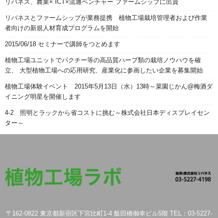
リバネス、農業× ICT×流通ベンチャー ファームシップに出資
リバネスとファームシップが業務提携 植物工場栽培管理者および作業
者向けの新規人材育成プログラムを開始
2015/06/18 セミナーで講師をつとめます
植物工場ユニットでパクチー等の高品質ハーブ類の栽培ノウハウを確
立、 大型植物工場への応用研究、産業化に参画したい企業を募集開始
植物工場体験イベント 2015年5月13日（水）13時～菜園じかん@梅酒ダ
イニング明星を開催します
4-2 照明とラックから省コストに挑む～株式会社日本ディスプレイセン
ター～
〒162-0822 東京都新宿区下宮比町1-4 飯田橋御幸ビル5階 TEL：03-5227-