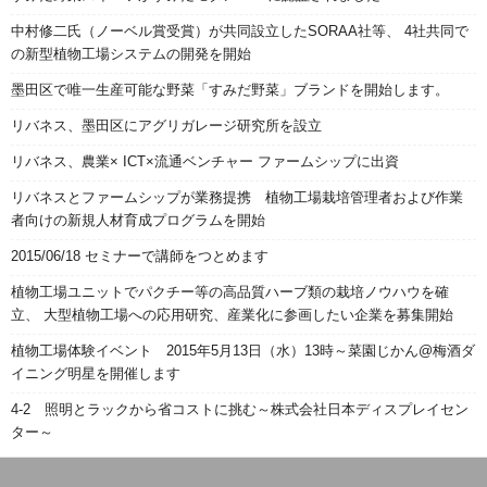
中村修二氏（ノーベル賞受賞）が共同設立したSORAA社等、 4社共同で
の新型植物工場システムの開発を開始
墨田区で唯一生産可能な野菜「すみだ野菜」ブランドを開始します。
リバネス、墨田区にアグリガレージ研究所を設立
リバネス、農業× ICT×流通ベンチャー ファームシップに出資
リバネスとファームシップが業務提携 植物工場栽培管理者および作業
者向けの新規人材育成プログラムを開始
2015/06/18 セミナーで講師をつとめます
植物工場ユニットでパクチー等の高品質ハーブ類の栽培ノウハウを確
立、 大型植物工場への応用研究、産業化に参画したい企業を募集開始
植物工場体験イベント 2015年5月13日（水）13時～菜園じかん@梅酒ダ
イニング明星を開催します
4-2 照明とラックから省コストに挑む～株式会社日本ディスプレイセン
ター～