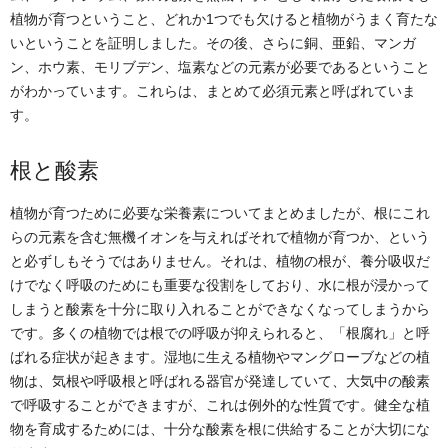
植物が育つということ、どれか1つでも欠けると植物がうまく育たな
いということを証明しました。その後、さらに銅、亜鉛、マンガ
ン、ホウ素、モリブデン、塩素などの元素が必要であるということ
がわかっています。これらは、まとめて必須元素と呼ばれていま
す。
根と酸素
植物が育つために必要な栄養素についてまとめましたが、根にこれ
らの元素を含む無機イオンを与えればそれで植物が育つか、という
と必ずしもそうではありません。それは、植物の根が、養分吸収だ
けでなく呼吸のためにも重要な役割をしており、水に根が浸かって
しまうと酸素を十分に取り入れることができなくなってしまうから
です。多くの植物では根での呼吸が抑えられると、「根腐れ」と呼
ばれる症状が起きます。湿地に生える植物やマングローブなどの植
物は、気根や呼吸根と呼ばれる器官が発達していて、大気中の酸素
で呼吸することができますが、これは例外的な性質です。健全な植
物を育成するためには、十分な酸素を根に供給することが大切にな