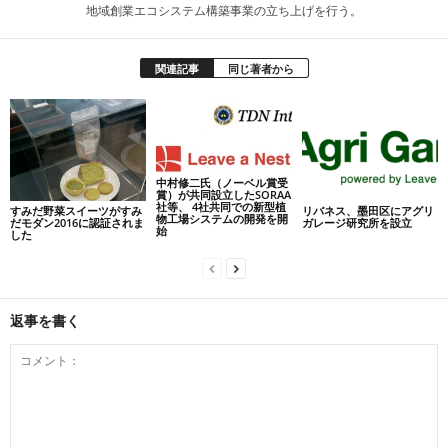
地域創業エコシステム構築事業の立ち上げを行う。
関連記事
同じ著者から
中村修二氏（ノーベル賞受
賞）が共同設立したSORAA
社等、 4社共同での新型植
すみだ野菜スイーツがすみ
リバネス、墨田区にアグリ
物工場システムの開発を開
だモダン2016に認証されま
ガレージ研究所を設立
始
した
返事を書く